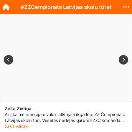
#ZZCempionats Latvijas skolu tūre!
Zelta Zivtiņa
Ar skaļām emocijām vakar atklājām ikgadējo ZZ Čempionāta
Latvijas skolu tūri. Veselas nedēļas garumā ZZČ komanda
kopā ar mūziķiem, Zī&Zē un talismanu Lāci iepriecinās
Lasīt vairāk