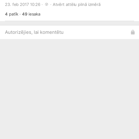
skolēnus ar priekšnesumiem un dažādiem foršiem
23. feb 2017 10:26 · 
 · 
Atvērt attēlu pilnā izmērā
jaunumiem. Tiekās!
4
patīk
·
49
iesaka
Autorizējies, lai komentētu