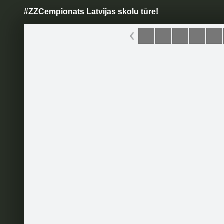
#ZZCempionats Latvijas skolu tūre!
Pāriet
uz
saturu
Šodien
Ziņas
Galerijas
S
Zelta Zivtiņa
Oficiālā lapa