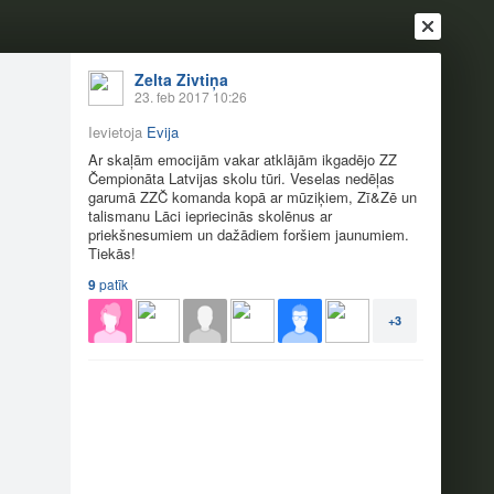
Zelta Zivtiņa
23. feb 2017 10:26
Ievietoja
Evija
Ar skaļām emocijām vakar atklājām ikgadējo ZZ
Čempionāta Latvijas skolu tūri. Veselas nedēļas
garumā ZZČ komanda kopā ar mūziķiem, Zī&Zē un
talismanu Lāci iepriecinās skolēnus ar
priekšnesumiem un dažādiem foršiem jaunumiem.
Tiekās!
9
patīk
Ienākt
Reģistrēties
Vai ienāc ar
+3
a
Draugi
Raksti
Vēstules
skolu tūre!