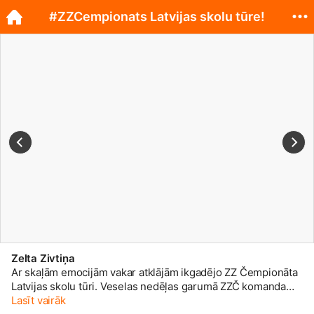
#ZZCempionats Latvijas skolu tūre!
Zelta Zivtiņa
Ar skaļām emocijām vakar atklājām ikgadējo ZZ Čempionāta
Latvijas skolu tūri. Veselas nedēļas garumā ZZČ komanda
kopā ar mūziķiem, Zī&Zē un talismanu Lāci iepriecinās
Lasīt vairāk