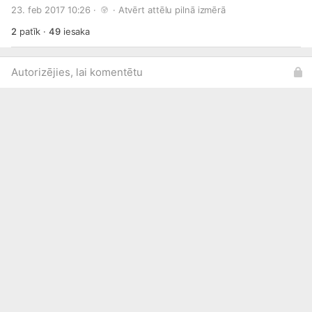
skolēnus ar priekšnesumiem un dažādiem foršiem
23. feb 2017 10:26 · 
 · 
Atvērt attēlu pilnā izmērā
jaunumiem. Tiekās!
2
patīk
·
49
iesaka
Autorizējies, lai komentētu