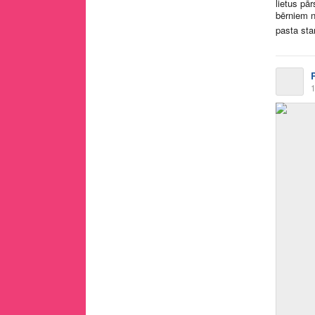
lietus pā
bērniem n
pasta star
1