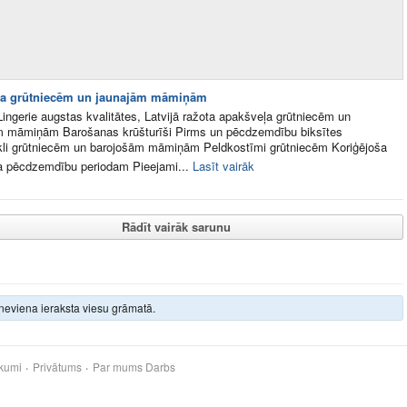
ļa grūtniecēm un jaunajām māmiņām
ngerie augstas kvalitātes, Latvijā ražota apakšveļa grūtniecēm un
m māmiņām Barošanas krūšturīši Pirms un pēcdzemdību biksītes
kli grūtniecēm un barojošām māmiņām Peldkostīmi grūtniecēm Koriģējoša
a pēcdzemdību periodam Pieejami...
Lasīt vairāk
Rādīt vairāk sarunu
neviena ieraksta viesu grāmatā.
kumi
Privātums
Par mums
Darbs