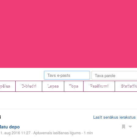
pēles
D-biedri
Lapas
Tops
Pasākumi
Statistik
i
Lasīt senākus ierakstus
Ratu depo
1. aug 2016 11:27
· Aptuvenais lasīšanas ilgums - 1 min