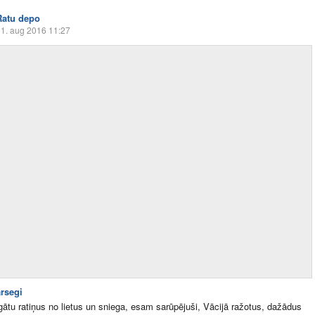
Ratu depo
1. aug 2016 11:27
ārsegi
gātu ratiņus no lietus un sniega, esam sarūpējuši, Vācijā ražotus, dažādus