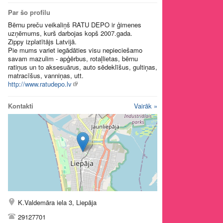
Par šo profilu
Bērnu preču veikaliņš RATU DEPO ir ģimenes
uzņēmums, kurš darbojas kopš 2007.gada.
Zippy izplatītājs Latvijā.
Pie mums variet iegādāties visu nepieciešamo
savam mazulim - apģērbus, rotaļlietas, bērnu
ratiņus un to aksesuārus, auto sēdeklīšus, gultiņas,
matracīšus, vanniņas, utt.
http://www.ratudepo.lv
Kontakti
Vairāk »
K.Valdemāra iela 3, Liepāja
29127701