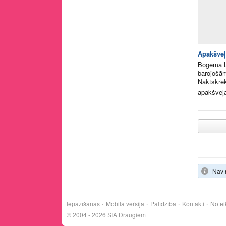
Apakšve
Bogema Li
barojošā
Naktskre
apakšveļ
Nav 
Iepazīšanās
Mobilā versija
Palīdzība
Kontakti
Notei
© 2004 - 2026 SIA Draugiem