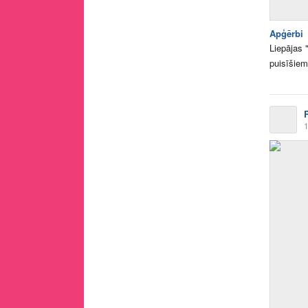
Apģērbi
Liepājas 
puisīšiem
1