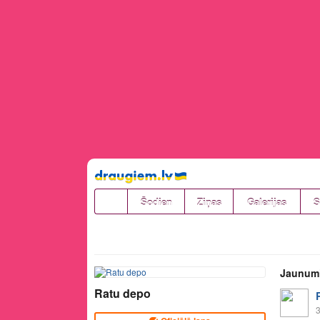
Pāriet
uz
saturu
Šodien
Ziņas
Galerijas
S
Jaunum
Ratu depo
3