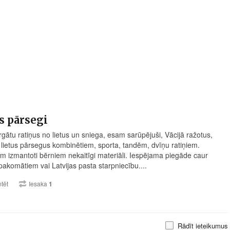
s pārsegi
rgātu ratiņus no lietus un sniega, esam sarūpējuši, Vācijā ražotus,
lietus pārsegus kombinētiem, sporta, tandēm, dvīņu ratiņiem.
m izmantoti bērniem nekaitīgi materiāli. Iespējama piegāde caur
akomātiem vai Latvijas pasta starpniecību....
tēt
Iesaka
1
Rādīt ieteikumus