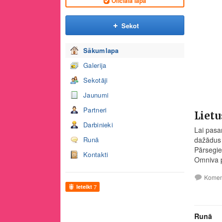
Oficiālā lapa
Sekot
Sākumlapa
Galerija
Sekotāji
Jaunumi
Partneri
Lietu
Darbinieki
Lai pasa
Runā
dažādus 
Pārsegie
Kontakti
Omniva p
Komen
Ieteikt
7
Runā