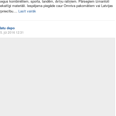
rsegus kombinētiem, sporta, tandēm, dvīņu ratiņiem. Pārsegiem izmantoti
ekaitīgi materiāli. Iespējama piegāde caur Omniva pakomātiem vai Latvijas
pniecību....
Lasīt vairāk
Ratu depo
5. jūl 2016 12:31