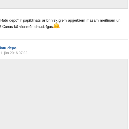
"Ratu depo" ir papildināts ar brīnišķīgiem apģērbiem mazām meitiņām un
! Cenas kā vienmēr- draudzīgas
Ratu depo
1. jūn 2016 07:33