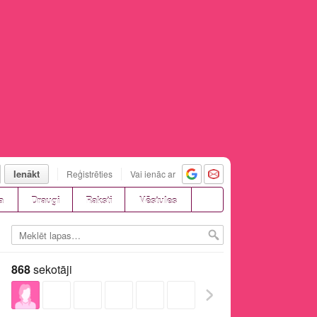
Ienākt
Reģistrēties
Vai ienāc ar
a
Draugi
Raksti
Vēstules
868
sekotāji