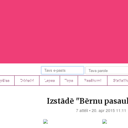
pēles
D-biedri
Lapas
Tops
Pasākumi
Statistik
Izstādē "Bērnu pasau
7 attēli • 20. apr 2015 11:11