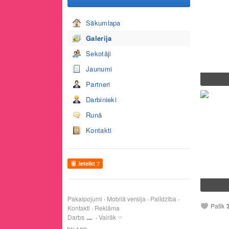
Sākumlapa
Galerija
Sekotāji
Jaunumi
Partneri
Darbinieki
Runā
Kontakti
Ieteikt
7
Pakalpojumi
Mobilā versija
Palīdzība
Patīk
Kontakti
Reklāma
Darbs
Vairāk