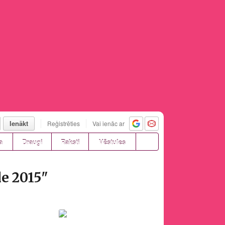
Ienākt
Reģistrēties
Vai ienāc ar
a
Draugi
Raksti
Vēstules
le 2015"