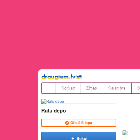
Pāriet
uz
saturu
Šodien
Ziņas
Galerijas
S
Ratu depo
Oficiālā lapa
Sekot