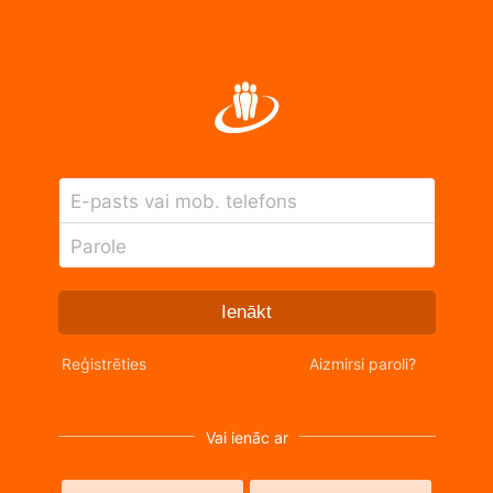
E-pasts vai mob. telefons
Parole
Ienākt
Reģistrēties
Aizmirsi paroli?
Vai ienāc ar