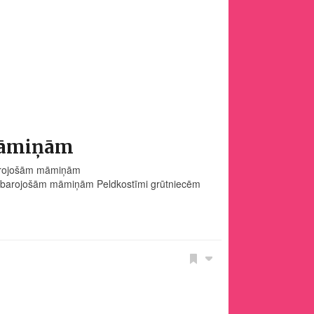
māmiņām
 barojošām māmiņām
un barojošām māmiņām Peldkostīmi grūtniecēm