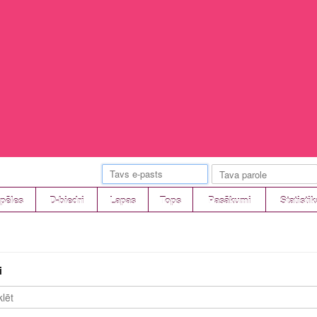
pēles
D-biedri
Lapas
Tops
Pasākumi
Statistik
i