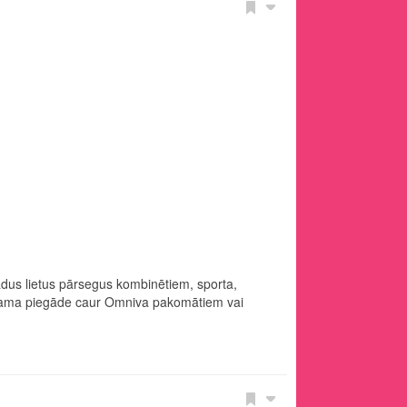
ādus lietus pārsegus kombinētiem, sporta,
pējama piegāde caur Omniva pakomātiem vai