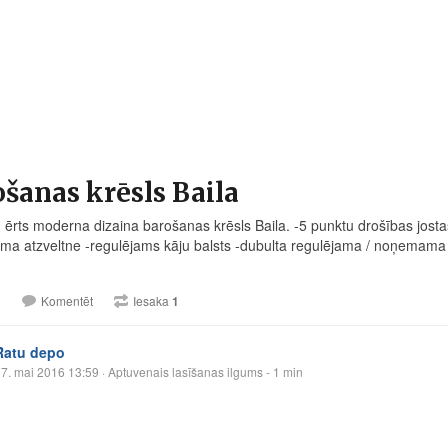
šanas krēsls Baila
 ērts moderna dizaina barošanas krēsls Baila. -5 punktu drošības josta
ama atzveltne -regulējams kāju balsts -dubulta regulējama / noņemama p
1
Komentēt
Iesaka
1
Ratu depo
7. mai 2016 13:59
· Aptuvenais lasīšanas ilgums - 1 min