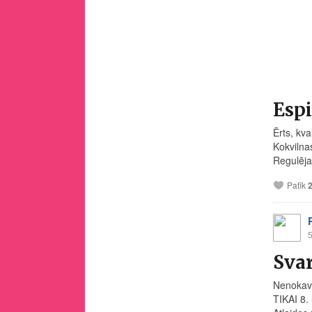
Esp
Ērts, kv
Kokvilna
Regulēja
Patīk
5
Svar
Nenokavē
TIKAI 8.