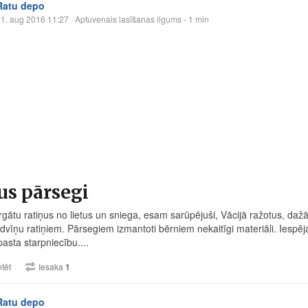
Ratu depo
1. aug 2016 11:27
· Aptuvenais lasīšanas ilgums - 1 min
us pārsegi
rgātu ratiņus no lietus un sniega, esam sarūpējuši, Vācijā ražotus, daž
dvīņu ratiņiem. Pārsegiem izmantoti bērniem nekaitīgi materiāli. Ies
pasta starpniecību....
tēt
Iesaka
1
Ratu depo