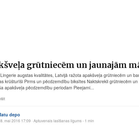
kšveļa grūtniecēm un jaunajām 
ingerie augstas kvalitātes, Latvijā ražota apakšveļa grūtniecēm un
s krūšturīši Pirms un pēcdzemdību biksītes Naktskrekli grūtniecēm 
ša apakšveļa pēcdzemdību periodam Pieejami...
tēt
Ratu depo
8. mai 2016 17:09
· Aptuvenais lasīšanas ilgums - 1 min