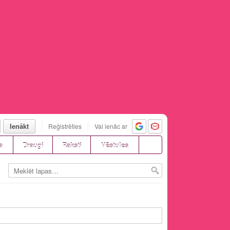
Ienākt
Reģistrēties
Vai ienāc ar
a
Draugi
Raksti
Vēstules