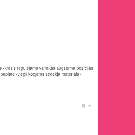
s -krēsls regulējams vairākās augstuma pozīcijās
aplāte -viegli kopjams sēdekļa materiāls -