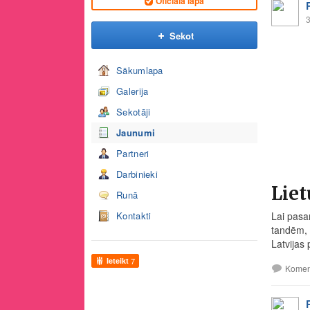
Oficiālā lapa
3
Sekot
Sākumlapa
Galerija
Sekotāji
Jaunumi
Partneri
Darbinieki
Liet
Runā
Kontakti
Lai pasa
tandēm, 
Latvijas 
Ieteikt
7
Komen