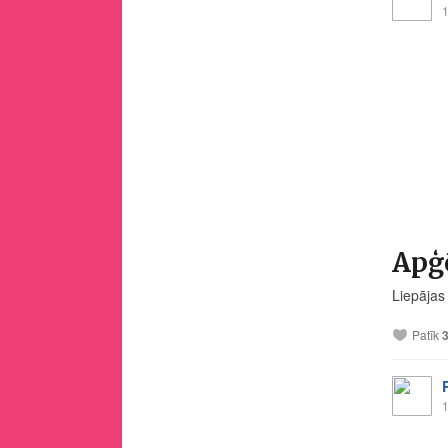
1
Apģ
Liepājas
Patīk
1