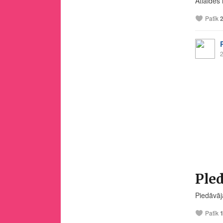
Atlaide
Patīk
2
Pled
Piedāvāj
Patīk