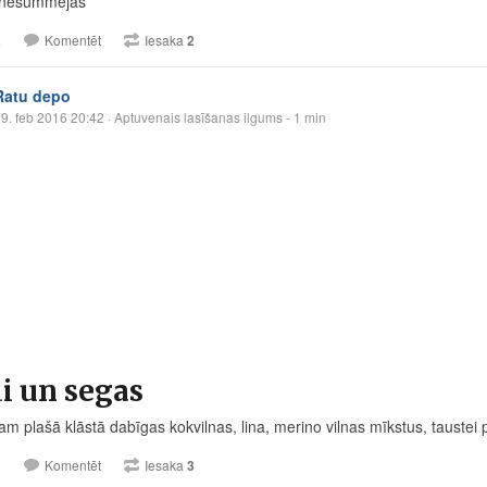
s nesummējas
2
Komentēt
Iesaka
2
Ratu depo
9. feb 2016 20:42
· Aptuvenais lasīšanas ilgums - 1 min
i un segas
am plašā klāstā dabīgas kokvilnas, lina, merino vilnas mīkstus, taustei
1
Komentēt
Iesaka
3