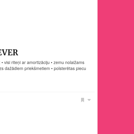
LEVER
• visi riteņi ar amortizāciju • zemu nolaižams
rozs dažādiem priekšmetiem • polsterētas piecu