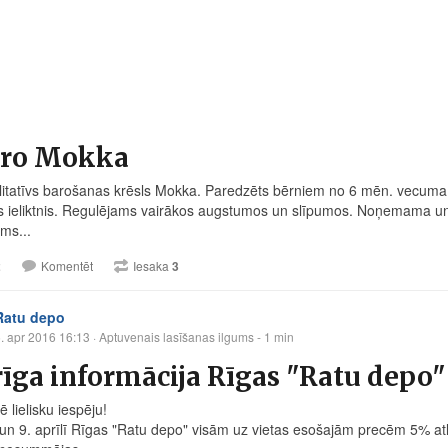
iro Mokka
alitatīvs barošanas krēsls Mokka. Paredzēts bērniem no 6 mēn. vecuma.
s ieliktnis. Regulējams vairākos augstumos un slīpumos. Noņemama un
ms...
2
Komentēt
Iesaka
3
Ratu depo
. apr 2016 16:13
· Aptuvenais lasīšanas ilgums - 1 min
īga informācija Rīgas "Ratu depo
 lielisku iespēju!
 un 9. aprīlī Rīgas "Ratu depo" visām uz vietas esošajām precēm 5% atl