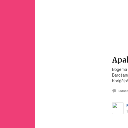
Apa
Bogema L
Barošana
Koriģējo
Komen
1