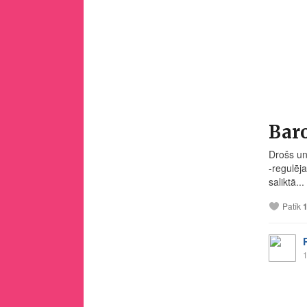
Baro
Drošs un
-regulēj
saliktā...
Patīk
1