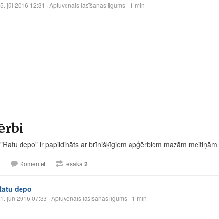
5. jūl 2016 12:31
· Aptuvenais lasīšanas ilgums - 1 min
ērbi
 "Ratu depo" ir papildināts ar brīnišķīgiem apģērbiem mazām meitiņām
3
Komentēt
Iesaka
2
Ratu depo
1. jūn 2016 07:33
· Aptuvenais lasīšanas ilgums - 1 min