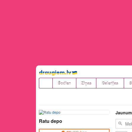
Pāriet
uz
saturu
Šodien
Ziņas
Galerijas
S
Jaunum
Ratu depo