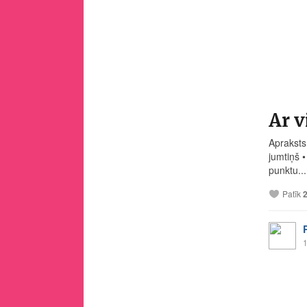
Ar v
Apraksts 
jumtiņš 
punktu...
Patīk
1