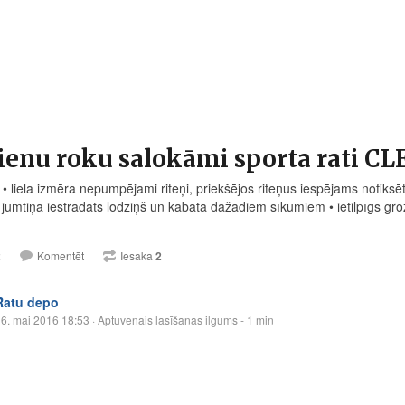
ienu roku salokāmi sporta rati C
• liela izmēra nepumpējami riteņi, priekšējos riteņus iespējams nofiksēt 
• jumtiņā iestrādāts lodziņš un kabata dažādiem sīkumiem • ietilpīgs g
2
Komentēt
Iesaka
2
Ratu depo
6. mai 2016 18:53
· Aptuvenais lasīšanas ilgums - 1 min