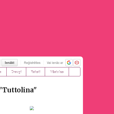
Ienākt
Reģistrēties
Vai ienāc ar
a
Draugi
Raksti
Vēstules
 "Tuttolina"