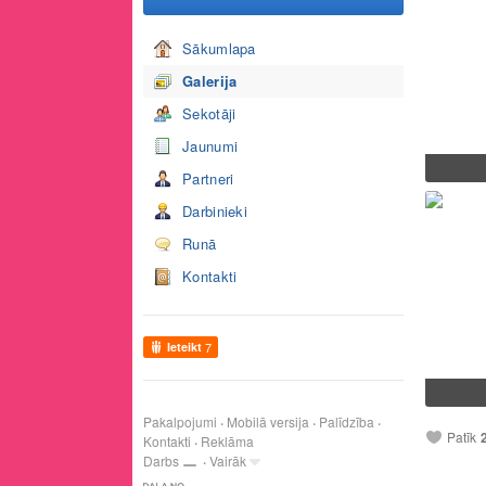
Sākumlapa
Galerija
Sekotāji
Jaunumi
Partneri
Darbinieki
Runā
Kontakti
Ieteikt
7
Pakalpojumi
Mobilā versija
Palīdzība
Patīk
Kontakti
Reklāma
Darbs
Vairāk