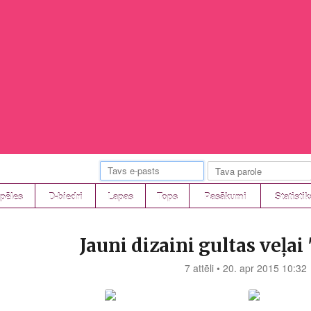
pēles
D-biedri
Lapas
Tops
Pasākumi
Statistik
Jauni dizaini gultas veļai
7 attēli • 20. apr 2015 10:32