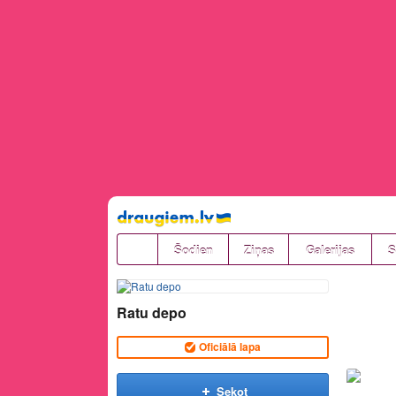
Pāriet
uz
saturu
Šodien
Ziņas
Galerijas
S
Ratu depo
Oficiālā lapa
Sekot