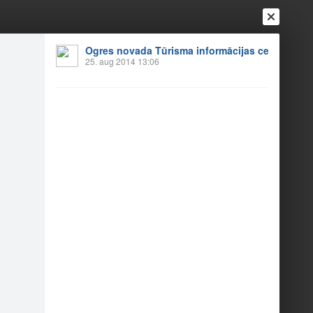
Ogres novada Tūrisma informācijas centrs
25. aug 2014 13:06
Ienākt
Reģistrēties
Vai ienāc ar
a
Draugi
Raksti
Vēstules
ētki