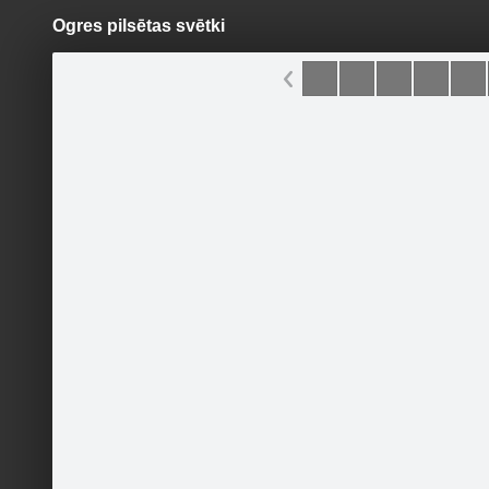
Ogres pilsētas svētki
Pāriet
uz
saturu
Šodien
Ziņas
Galerijas
S
Ogres novada Tūrisma
informācijas centrs