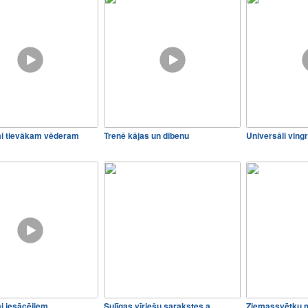
mi tievākam vēderam
Trenē kājas un dibenu
Universāli ving
i iesācējiem
Sulīgas vīriešu sarakstes a…
Ziemassvētku 