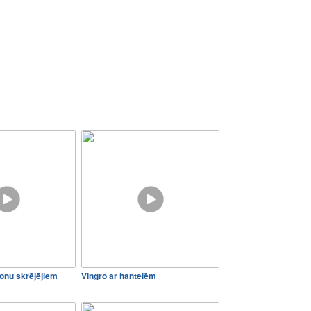
onu skrējējiem
Vingro ar hantelēm