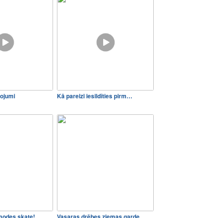
rojumi
Kā pareizi iesildīties pirm…
modes skate!
Vasaras drēbes ziemas garde…