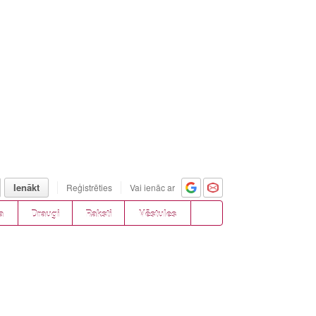
Ienākt
Reģistrēties
Vai ienāc ar
a
Draugi
Raksti
Vēstules