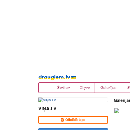
Pāriet
uz
saturu
Šodien
Ziņas
Galerijas
S
Galerija
VIŅA.LV
Oficiālā lapa