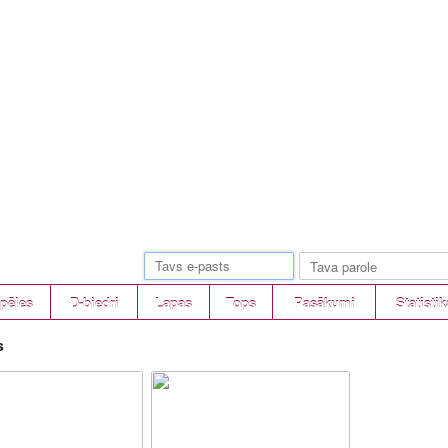
pēles
D-biedri
Lapas
Tops
Pasākumi
Statistik
s