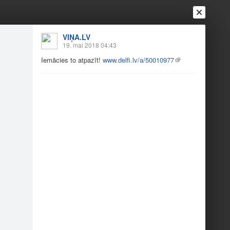
VIŅA.LV
19. mai 2018 04:43
Iemācies to atpazīt!
www.delfi.lv/a/50010977
Ienākt
Reģistrēties
Vai ienāc ar
a
Draugi
Raksti
Vēstules
a?