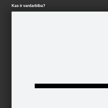
Kas ir vardarbība?
Pāriet
uz
saturu
Šodien
Ziņas
Galerijas
S
VIŅA.LV
Oficiālā lapa
Iemācies