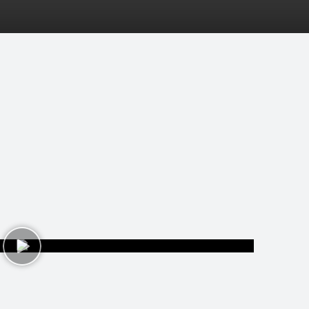
pēles
D-biedri
Lapas
Tops
Pasākumi
Statistik
Kas ir vardarbīb
1 video • 19. mai 2018 07:43
 to atpazīt!
http://www.delfi.lv/a/50010977