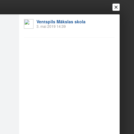
Ventspils Mākslas skola
Ienākt
3. mai 2019 14:39
Reģistrēties
Vai ienāc ar
a
Draugi
Raksti
Vēstules
anas pasākums
1
1