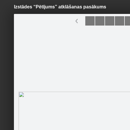
Izstādes “Pētījums” atklāšanas pasākums
Pāriet
uz
saturu
Šodien
Ziņas
Galerijas
S
Ventspils Mākslas skola
Sekot
Sākumlapa
Galerija
Jaunumi
Kontakti
Pasākumi