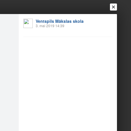
Ventspils Mākslas skola
Ienākt
3. mai 2019 14:39
Reģistrēties
Vai ienāc ar
a
Draugi
Raksti
Vēstules
anas pasākums
1
1