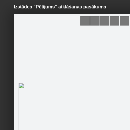
Izstādes “Pētījums” atklāšanas pasākums
Pāriet
uz
saturu
Šodien
Ziņas
Galerijas
S
Ventspils Mākslas skola
Sekot
Sākumlapa
Galerija
Jaunumi
Kontakti
Pasākumi