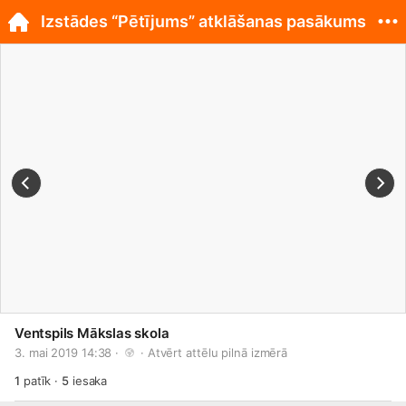
Izstādes “Pētījums” atklāšanas pasākums
Ventspils Mākslas skola
3. mai 2019 14:38 · 
 · 
Atvērt attēlu pilnā izmērā
1
patīk
·
5
iesaka