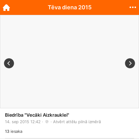
Tēva diena 2015
Biedrība "Vecāki Aizkrauklei"
14. sep 2015 12:42 · 
 · 
Atvērt attēlu pilnā izmērā
13
iesaka