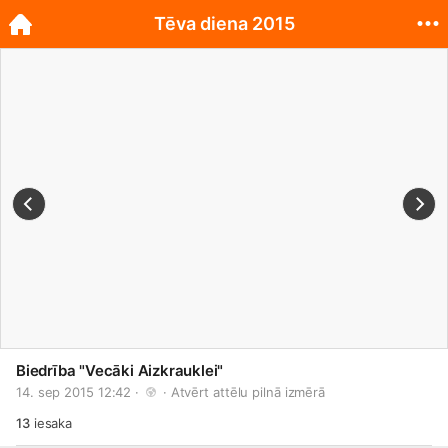
Tēva diena 2015
Biedrība "Vecāki Aizkrauklei"
14. sep 2015 12:42 · 
 · 
Atvērt attēlu pilnā izmērā
13
iesaka