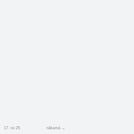
17
.
no
25
nākamā →