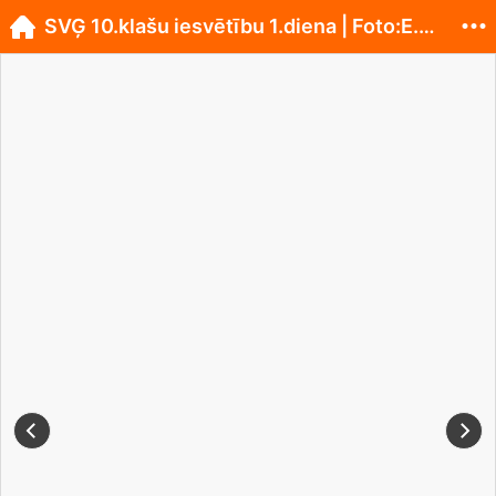
SVĢ 10.klašu iesvētību 1.diena | Foto:E.Malceniece