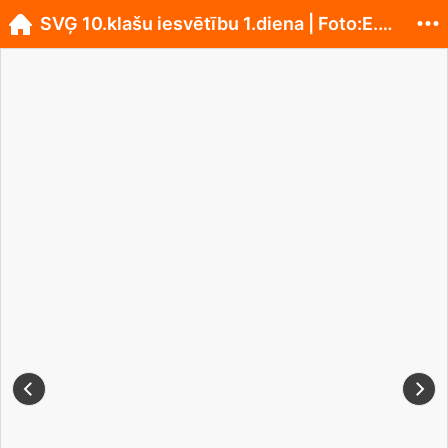
SVĢ 10.klašu iesvētību 1.diena | Foto:E.Malceniece