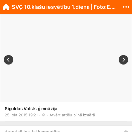
SVĢ 10.klašu iesvētību 1.diena | Foto:E.Malceniece
Siguldas Valsts ģimnāzija
25. okt 2015 19:21 · 
 · 
Atvērt attēlu pilnā izmērā
Autorizējies, lai komentētu