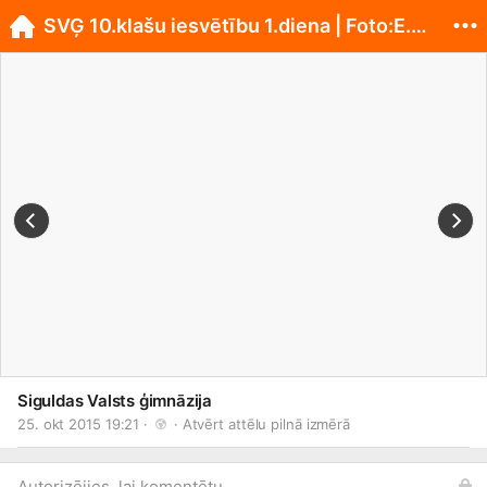
SVĢ 10.klašu iesvētību 1.diena | Foto:E.Malceniece
Siguldas Valsts ģimnāzija
25. okt 2015 19:21 · 
 · 
Atvērt attēlu pilnā izmērā
Autorizējies, lai komentētu