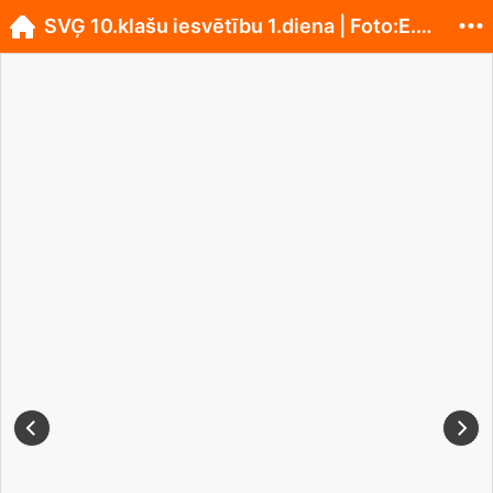
SVĢ 10.klašu iesvētību 1.diena | Foto:E.Malceniece