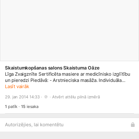
Skaistumkopšanas salons Skaistuma Oāze
Līga Zvaigznīte Sertificēta masiere ar medicīnisko izglītību
un pieredzi Piedāvā: - Arstnieciska masāža. Individuāla
pieeja masāžās laikā, atbilstoši veselības stāvoklim, lai
Lasīt vairāk
risinātu konkrētas problēmas. - Aromterapija ar ēteriskajām
29. jan 2014 14:33 · 
 · 
Atvērt attēlu pilnā izmērā
eļām. Tālrunis pierakstam +371 26708284
1
patīk
·
15
iesaka
Autorizējies, lai komentētu