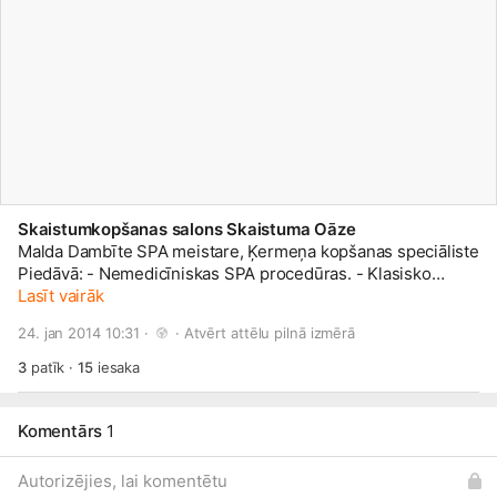
Skaistumkopšanas salons Skaistuma Oāze
Malda Dambīte SPA meistare, Ķermeņa kopšanas speciāliste
Piedāvā: - Nemedicīniskas SPA procedūras. - Klasisko
(zviedru) masāžu, aroma masāžas, problēmzonu masāžu
Lasīt vairāk
Veicinot klientu veselības un labsajūtas uzlabošanu,
24. jan 2014 10:31 · 
 · 
Atvērt attēlu pilnā izmērā
noguruma novēršanu un noskaņojuma uzlabošanos. "Esmu
nostrādājusi biroja ikdienas stresa apstākļos vairāk kā 10
3
patīk
·
15
iesaka
gadus un esmu pārliecināta, ka sevis palutināšanai veltītais
laiks noteikti atmaksājas ar daudz produktīvākiem
rezultātiem pēc individuāli izvēlētas masāžas procedūras.
Komentārs
1
Tāpat iesaku masāžas procedūras visām māmiņām", saka
Malda. Pieņemšana salonā "Skaistuma Oāze" Stabu 35 -
Autorizējies, lai komentētu
2.st
āvs 2dienas 12:00-15:00 4dienas 12:00-15:00 5dienas