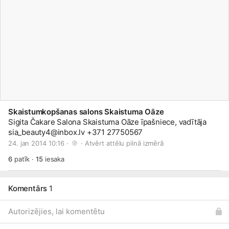
Skaistumkopšanas salons Skaistuma Oāze
Sigita Čakare Salona Skaistuma Oāze īpašniece, vadītāja
sia_beauty4@
inbox.lv
+371 27750567
24. jan 2014 10:16 · 
 · 
Atvērt attēlu pilnā izmērā
6
patīk
·
15
iesaka
Komentārs
1
Autorizējies, lai komentētu