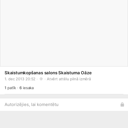
Skaistumkopšanas salons Skaistuma Oāze
1. dec 2013 20:52 · 
 · 
Atvērt attēlu pilnā izmērā
1
patīk
·
6
iesaka
Autorizējies, lai komentētu