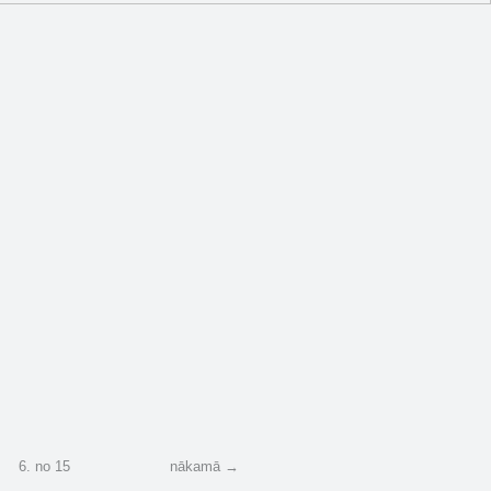
1
6
.
no
15
nākamā →