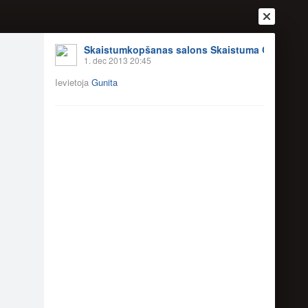
Skaistumkopšanas salons Skaistuma Oāze
1. dec 2013 20:45
Ievietoja
Gunita
Ienākt
Reģistrēties
Vai ienāc ar
a
Draugi
Raksti
Vēstules
or Spa)