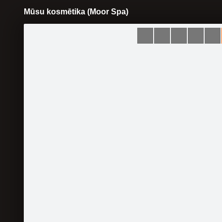
Mūsu kosmētika (Moor Spa)
Pāriet
uz
saturu
Šodien
Ziņas
Galerijas
S
Skaistumkopšanas salons
Skaistuma Oāze