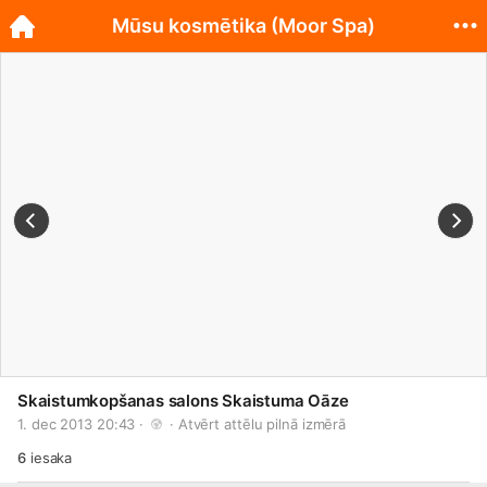
Mūsu kosmētika (Moor Spa)
Skaistumkopšanas salons Skaistuma Oāze
1. dec 2013 20:43 · 
 · 
Atvērt attēlu pilnā izmērā
6
iesaka