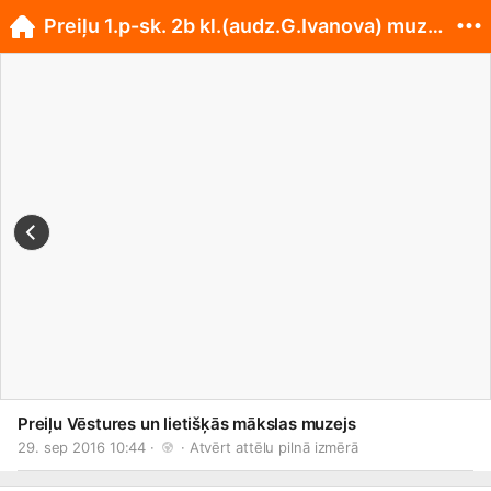
Preiļu 1.p-sk. 2b kl.(audz.G.Ivanova) muzejā
Preiļu Vēstures un lietišķās mākslas muzejs
29. sep 2016 10:44 · 
 · 
Atvērt attēlu pilnā izmērā