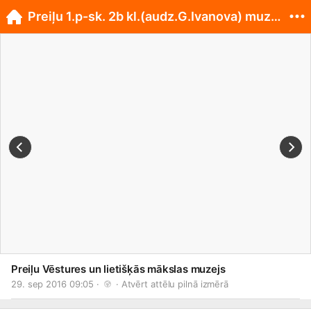
Preiļu 1.p-sk. 2b kl.(audz.G.Ivanova) muzejā
Preiļu Vēstures un lietišķās mākslas muzejs
29. sep 2016 09:05 · 
 · 
Atvērt attēlu pilnā izmērā