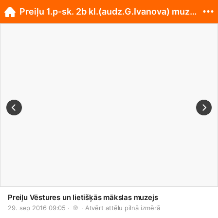
Preiļu 1.p-sk. 2b kl.(audz.G.Ivanova) muzejā
Preiļu Vēstures un lietišķās mākslas muzejs
29. sep 2016 09:05 · 
 · 
Atvērt attēlu pilnā izmērā