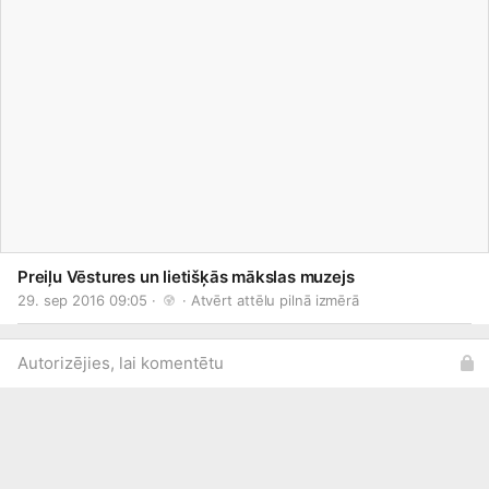
Preiļu Vēstures un lietišķās mākslas muzejs
29. sep 2016 09:05 · 
 · 
Atvērt attēlu pilnā izmērā
Autorizējies, lai komentētu