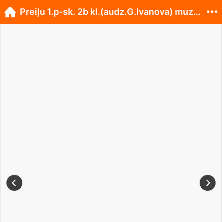
Preiļu 1.p-sk. 2b kl.(audz.G.Ivanova) muzejā