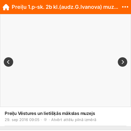
Preiļu 1.p-sk. 2b kl.(audz.G.Ivanova) muzejā
Preiļu Vēstures un lietišķās mākslas muzejs
29. sep 2016 09:05 · 
 · 
Atvērt attēlu pilnā izmērā