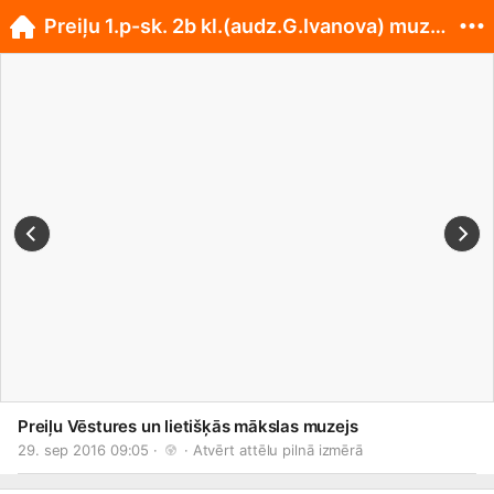
Preiļu 1.p-sk. 2b kl.(audz.G.Ivanova) muzejā
Preiļu Vēstures un lietišķās mākslas muzejs
29. sep 2016 09:05 · 
 · 
Atvērt attēlu pilnā izmērā