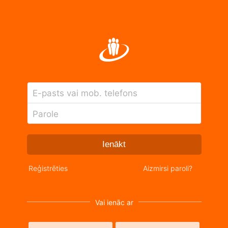
E-pasts vai mob. telefons
Parole
Ienākt
Reģistrēties
Aizmirsi paroli?
Vai ienāc ar