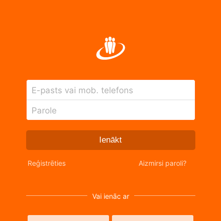
E-pasts vai mob. telefons
Parole
Ienākt
Reģistrēties
Aizmirsi paroli?
Vai ienāc ar