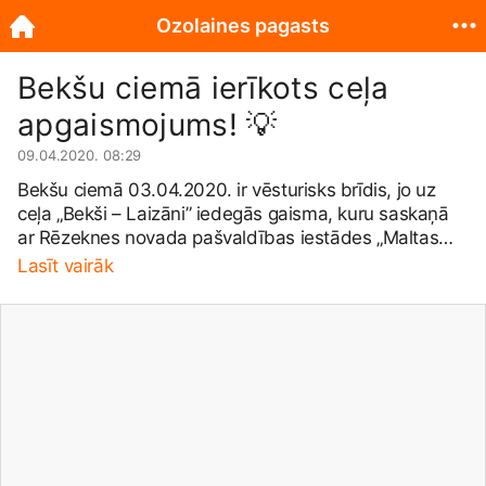
Ozolaines pagasts
Bekšu ciemā ierīkots ceļa
apgaismojums! 💡
09.04.2020. 08:29
Bekšu ciemā 03.04.2020. ir vēsturisks brīdis, jo uz
ceļa „Bekši – Laizāni” iedegās gaisma, kuru saskaņā
ar Rēzeknes novada pašvaldības iestādes „Maltas
pagastu apvienība” 24.02.2020. noslēgto iepirkuma
Lasīt vairāk
līgumu par ielas apgaismojuma ierīkošanu 700 m
garajām ceļa posmam “Bekši - Laizāni”, ierīkoja SIA
„Ošukalns celtniecība”. Ozolaines pagasta pārvalde
paziņo, ka SIA „Ošukalns celtniecība” darbus
pabeidza un ceļš savu pirmo apgaismojumu guva
03.04.2020. Atgādinām, ka iepirkuma līguma
kopsumma sastāda - 17972,72 Eur bez PVN.
Būvdarbu rezultātā tika uzstādīti 18 apgaismojuma
stabi.