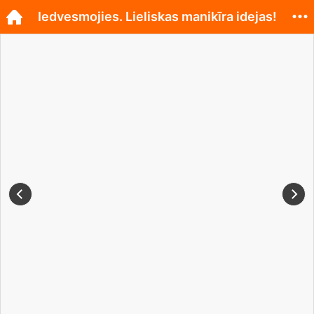
Iedvesmojies. Lieliskas manikīra idejas!