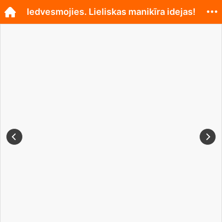
Iedvesmojies. Lieliskas manikīra idejas!