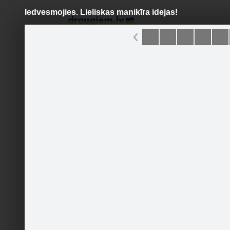
Iedvesmojies. Lieliskas manikīra idejas!
Pāriet
uz
saturu
Šodien
Ziņas
Galerijas
S
Noderēs.lv
Sekot
Sākumlapa
Galerija
Jaunumi
Kontakti
Ieteikt
29