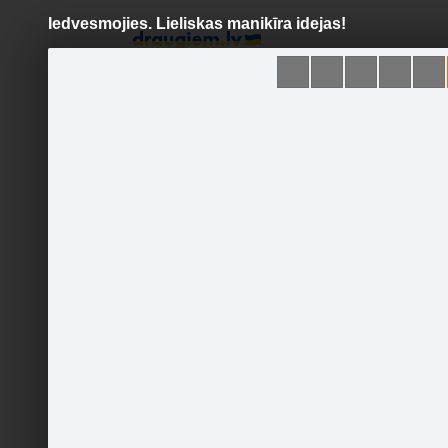
Iedvesmojies. Lieliskas manikīra idejas!
Pāriet
uz
saturu
Šodien
Ziņas
Galerijas
S
Noderēs.lv
Sekot
Sākumlapa
Galerija
Jaunumi
Kontakti
Ieteikt
29