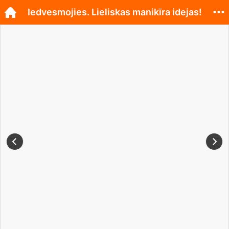
Iedvesmojies. Lieliskas manikīra idejas!