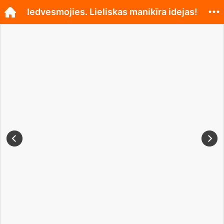
Iedvesmojies. Lieliskas manikīra idejas!