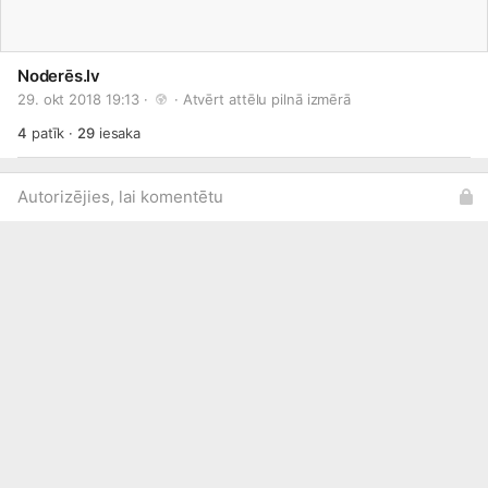
Noderēs.lv
29. okt 2018 19:13 · 
 · 
Atvērt attēlu pilnā izmērā
4
patīk
·
29
iesaka
Autorizējies, lai komentētu