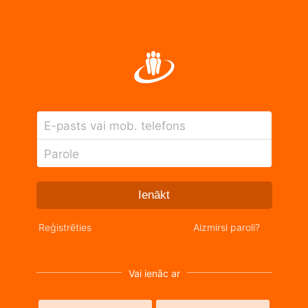
E-pasts vai mob. telefons
Parole
Ienākt
Reģistrēties
Aizmirsi paroli?
Vai ienāc ar