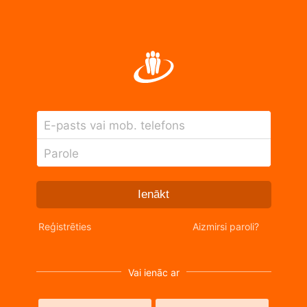
E-pasts vai mob. telefons
Parole
Ienākt
Reģistrēties
Aizmirsi paroli?
Vai ienāc ar