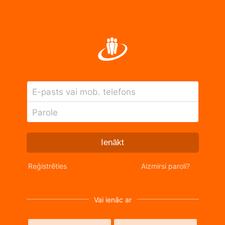
E-pasts vai mob. telefons
Parole
Ienākt
Reģistrēties
Aizmirsi paroli?
Vai ienāc ar