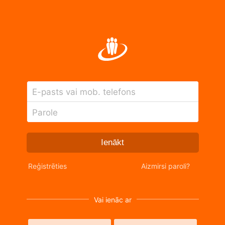
E-pasts vai mob. telefons
Parole
Ienākt
Reģistrēties
Aizmirsi paroli?
Vai ienāc ar