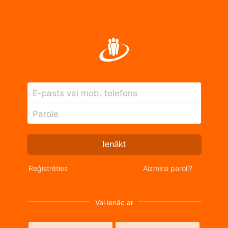
E-pasts vai mob. telefons
Parole
Ienākt
Reģistrēties
Aizmirsi paroli?
Vai ienāc ar