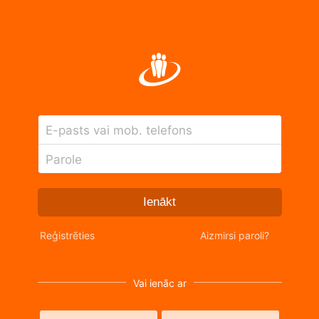
E-pasts vai mob. telefons
Parole
Ienākt
Reģistrēties
Aizmirsi paroli?
Vai ienāc ar