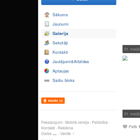
Sākums
Jaunumi
Galerija
Sekotāji
31. maijā
Kontakti
Jautājumi&Atbildes
Aptaujas
Saišu bloks
Ieteikt
26
31. maijā
Pakalpojumi
Mobilā versija
Palīdzība
Patīk
Kontakti
Reklāma
Darbs
Vairāk