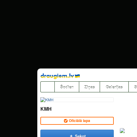
Pāriet
uz
saturu
Šodien
Ziņas
Galerijas
S
KMH
Oficiālā lapa
Sekot