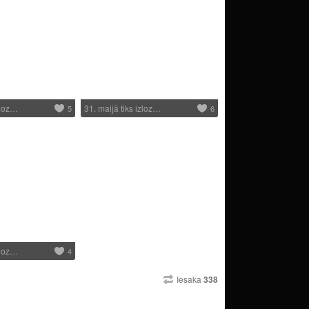
zloz…
31. maijā tiks izloz…
5
6
zloz…
4
Iesaka
338