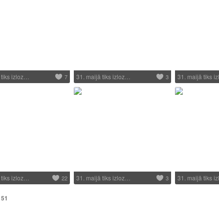
 tiks izloz…
31. maijā tiks izloz…
31. maijā tiks i
7
3
 tiks izloz…
31. maijā tiks izloz…
31. maijā tiks i
22
3
151