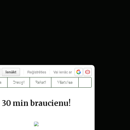
Ienākt
Reģistrēties
Vai ienāc ar
a
Draugi
Raksti
Vēstules
 30 min braucienu!