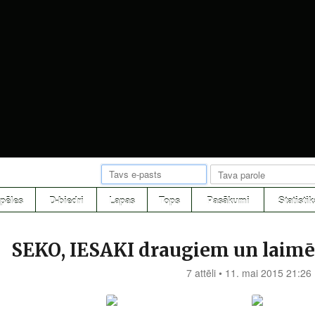
pēles
D-biedri
Lapas
Tops
Pasākumi
Statistik
SEKO, IESAKI draugiem un laimē
7 attēli • 11. mai 2015 21:26